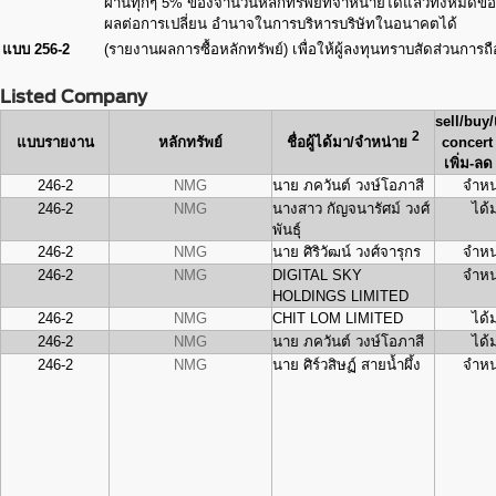
ผ่านทุกๆ 5% ของจำนวนหลักทรัพย์ที่จำหน่ายได้แล้วทั้งหมดข
ผลต่อการเปลี่ยน อำนาจในการบริหารบริษัทในอนาคตได้
แบบ 256-2
(รายงานผลการซื้อหลักทรัพย์) เพื่อให้ผู้ลงทุนทราบสัดส่วนการถ
Listed Company
sell/buy/
2
แบบรายงาน
หลักทรัพย์
ชื่อผู้ได้มา/จำหน่าย
concert 
เพิ่ม-ลด
246-2
NMG
นาย ภควันต์ วงษ์โอภาสี
จำหน
246-2
NMG
นางสาว กัญจนารัศม์ วงศ์
ได้
พันธุ์
246-2
NMG
นาย ศิริวัฒน์ วงศ์จารุกร
จำหน
246-2
NMG
DIGITAL SKY
จำหน
HOLDINGS LIMITED
246-2
NMG
CHIT LOM LIMITED
ได้
246-2
NMG
นาย ภควันต์ วงษ์โอภาสี
ได้
246-2
NMG
นาย ศิร์วสิษฏ์ สายน้ำผึ้ง
จำหน