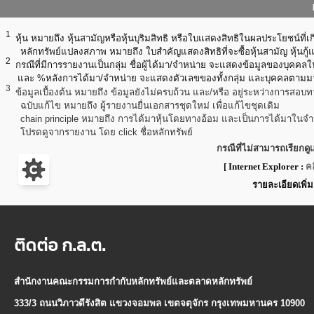
1
หุ้น หมายถึง หุ้นสามัญหรือหุ้นบุริมสิทธิ หรือใบแสดงสิทธิในผลประโยชน์ที่เ
หลักทรัพย์แปลงสภาพ หมายถึง ใบสำคัญแสดงสิทธิที่จะซื้อหุ้นสามัญ หุ้นกู้แ
2
กรณีที่มีการรายงานเป็นกลุ่ม ชื่อผู้ได้มา/จำหน่าย จะแสดงข้อมูลของบุคคลใ
และ %หลังการได้มา/จำหน่าย จะแสดงตัวเลขของทั้งกลุ่ม และบุคคลตาม
3
ข้อมูลเบื้องต้น หมายถึง ข้อมูลยังไม่ครบถ้วน และ/หรือ อยู่ระหว่างการสอบ
ฉบับแก้ไข หมายถึง ผู้รายงานยื่นเอกสารชุดใหม่ เพื่อแก้ไขชุดเดิม
chain principle หมายถึง การได้มาหุ้นโดยทางอ้อม และเป็นการได้มาในจำนวนท
โปรดดูจากรายงาน โดย click ชื่อหลักทรัพย์
กรณีที่ไม่สามารถเรียกดู
[ Internet Explorer :
คล
รายละเอียดเพิ่ม
ติดต่อ ก.ล.ต.
สำนักงานคณะกรรมการกำกับหลักทรัพย์และตลาดหลักทรัพย์
333/3 ถนนวิภาวดีรังสิต แขวงจอมพล เขตจตุจักร กรุงเทพมหานคร 10900