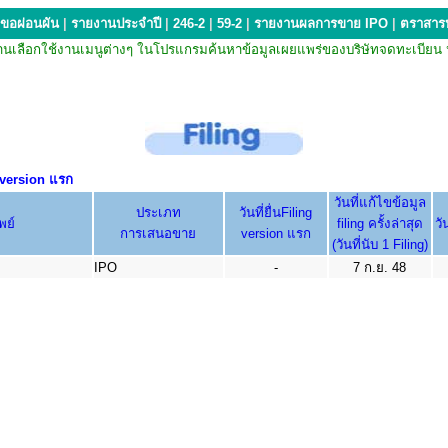
ขอผ่อนผัน
|
รายงานประจำปี
|
246-2
|
59-2
|
รายงานผลการขาย IPO
|
ตราสารห
กรณีที่ท่านเลือกใช้งานเมนูต่างๆ ในโปรแกรมค้นหาข้อมูลเผยแพร่ของบริษัทจดทะเ
g version แรก
วันที่แก้ไขข้อมูล
ประเภท
วันที่ยื่นFiling
พย์
filing ครั้งล่าสุด
วั
การเสนอขาย
version แรก
(วันที่นับ 1 Filing)
IPO
-
7 ก.ย. 48