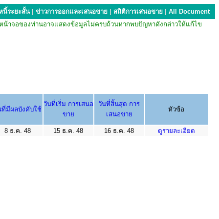
นี้ระยะสั้น
|
ข่าวการออกและเสนอขาย
|
สถิติการเสนอขาย
|
All Document
บียน หน้าจอของท่านอาจแสดงข้อมูลไม่ครบถ้วนหากพบปัญหาดังกล่าวให้แก้ไข
วันที่เริ่ม การเสนอ
วันที่สิ้นสุด การ
นที่มีผลบังคับใช้
หัวข้อ
ขาย
เสนอขาย
8 ธ.ค. 48
15 ธ.ค. 48
16 ธ.ค. 48
ดูรายละเอียด