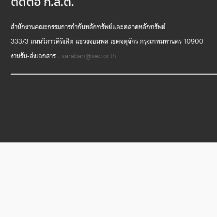
ติดต่อ ก.ล.ต.
สำนักงานคณะกรรมการกำกับหลักทรัพย์และตลาดหลักทรัพย์
333/3 ถนนวิภาวดีรังสิต แขวงจอมพล เขตจตุจักร กรุงเทพมหานคร 10900
งานรับ-ส่งเอกสาร :
saraban@sec.or.th