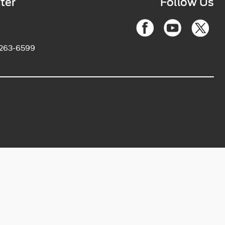
ter
Follow Us
2263-6599