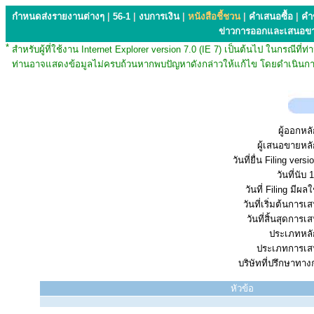
กำหนดส่งรายงานต่างๆ
|
56-1
|
งบการเงิน
|
หนังสือชี้ชวน
|
คำเสนอซื้อ
|
คำ
ข่าวการออกและเสนอข
*
สำหรับผู้ที่ใช้งาน Internet Explorer version 7.0 (IE 7) เป็นต้นไป ในกรณ
ท่านอาจแสดงข้อมูลไม่ครบถ้วนหากพบปัญหาดังกล่าวให้แก้ไข โดยดำเนินการ
ผู้ออกหลั
ผู้เสนอขายหลั
วันที่ยื่น Filing vers
วันที่นับ 1
วันที่ Filing มีผลใ
วันที่เริ่มต้นการ
วันที่สิ้นสุดการ
ประเภทหลัก
ประเภทการเส
บริษัทที่ปรึกษาทาง
หัวข้อ