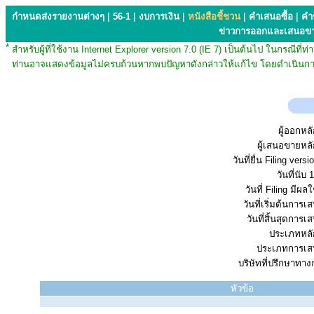
กำหนดส่งรายงานต่างๆ
|
56-1
|
งบการเงิน
|
หนังสือชี้ชวน
|
คำเสนอซื้อ
|
คำ
ข่าวการออกและเสนอข
*
สำหรับผู้ที่ใช้งาน Internet Explorer version 7.0 (IE 7) เป็นต้นไป ในกรณ
ท่านอาจแสดงข้อมูลไม่ครบถ้วนหากพบปัญหาดังกล่าวให้แก้ไข โดยดำเนินการ
ผู้ออกหลั
ผู้เสนอขายหลั
วันที่ยื่น Filing vers
วันที่นับ 1
วันที่ Filing มีผลใ
วันที่เริ่มต้นการ
วันที่สิ้นสุดการ
ประเภทหลัก
ประเภทการเส
บริษัทที่ปรึกษาทาง
หัวข้อ