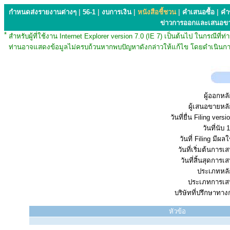
กำหนดส่งรายงานต่างๆ
|
56-1
|
งบการเงิน
|
หนังสือชี้ชวน
|
คำเสนอซื้อ
|
คำ
ข่าวการออกและเสนอข
*
สำหรับผู้ที่ใช้งาน Internet Explorer version 7.0 (IE 7) เป็นต้นไป ในกรณ
ท่านอาจแสดงข้อมูลไม่ครบถ้วนหากพบปัญหาดังกล่าวให้แก้ไข โดยดำเนินการ
ผู้ออกหลั
ผู้เสนอขายหลั
วันที่ยื่น Filing vers
วันที่นับ 1
วันที่ Filing มีผลใ
วันที่เริ่มต้นการ
วันที่สิ้นสุดการ
ประเภทหลัก
ประเภทการเส
บริษัทที่ปรึกษาทาง
หัวข้อ