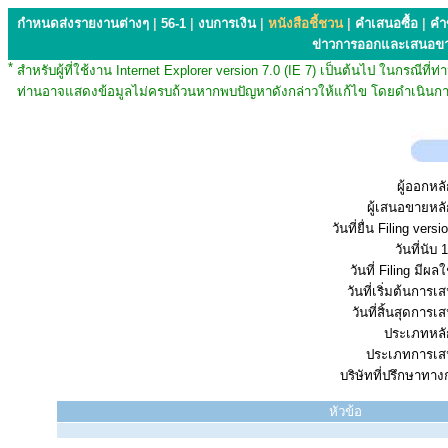
กำหนดส่งรายงานต่างๆ
|
56-1
|
งบการเงิน
|
หนังสือชี้ชวน
|
คำเสนอซื้อ
|
คำ
ข่าวการออกและเสนอข
*
สำหรับผู้ที่ใช้งาน Internet Explorer version 7.0 (IE 7) เป็นต้นไป ในกรณ
ท่านอาจแสดงข้อมูลไม่ครบถ้วนหากพบปัญหาดังกล่าวให้แก้ไข โดยดำเนินการ
ผู้ออกหลั
ผู้เสนอขายหลั
วันที่ยื่น Filing vers
วันที่นับ 1
วันที่ Filing มีผลใ
วันที่เริ่มต้นการ
วันที่สิ้นสุดการ
ประเภทหลัก
ประเภทการเส
บริษัทที่ปรึกษาทาง
หัวข้อ