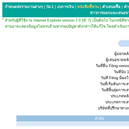
กำหนดส่งรายงานต่างๆ
|
56-1
|
งบการเงิน
|
หนังสือชี้ชวน
|
คำเสนอซื้อ
|
คำ
ข่าวการออกและเสนอข
*
สำหรับผู้ที่ใช้งาน Internet Explorer version 7.0 (IE 7) เป็นต้นไป ในกรณ
ท่านอาจแสดงข้อมูลไม่ครบถ้วนหากพบปัญหาดังกล่าวให้แก้ไข โดยดำเนินการ
ผู้ออกหลั
ผู้เสนอขายหลั
วันที่ยื่น Filing vers
วันที่นับ 1
วันที่ Filing มีผลใ
วันที่เริ่มต้นการ
วันที่สิ้นสุดการ
ประเภทหลัก
ประเภทการเส
บริษัทที่ปรึกษาทาง
หัวข้อ