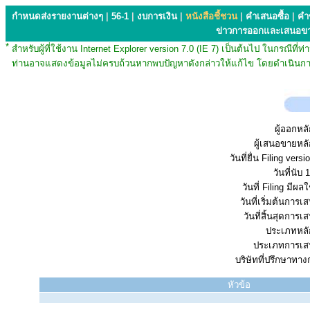
กำหนดส่งรายงานต่างๆ
|
56-1
|
งบการเงิน
|
หนังสือชี้ชวน
|
คำเสนอซื้อ
|
คำ
ข่าวการออกและเสนอข
*
สำหรับผู้ที่ใช้งาน Internet Explorer version 7.0 (IE 7) เป็นต้นไป ในกรณ
ท่านอาจแสดงข้อมูลไม่ครบถ้วนหากพบปัญหาดังกล่าวให้แก้ไข โดยดำเนินการ
ผู้ออกหลั
ผู้เสนอขายหลั
วันที่ยื่น Filing vers
วันที่นับ 1
วันที่ Filing มีผลใ
วันที่เริ่มต้นการ
วันที่สิ้นสุดการ
ประเภทหลัก
ประเภทการเส
บริษัทที่ปรึกษาทาง
หัวข้อ