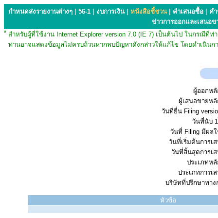
กำหนดส่งรายงานต่างๆ
|
56-1
|
งบการเงิน
|
หนังสือชี้ชวน
|
คำเสนอซื้อ
|
คำ
ข่าวการออกและเสนอข
*
สำหรับผู้ที่ใช้งาน Internet Explorer version 7.0 (IE 7) เป็นต้นไป ในกรณ
ท่านอาจแสดงข้อมูลไม่ครบถ้วนหากพบปัญหาดังกล่าวให้แก้ไข โดยดำเนินการ
ผู้ออกหลั
ผู้เสนอขายหลั
วันที่ยื่น Filing vers
วันที่นับ 1
วันที่ Filing มีผลใ
วันที่เริ่มต้นการ
วันที่สิ้นสุดการ
ประเภทหลัก
ประเภทการเส
บริษัทที่ปรึกษาทาง
หัวข้อ