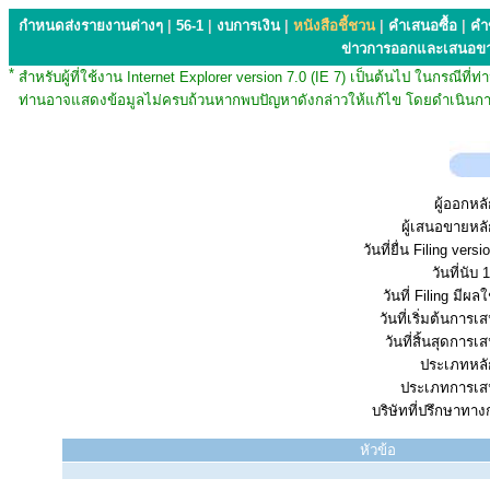
กำหนดส่งรายงานต่างๆ
|
56-1
|
งบการเงิน
|
หนังสือชี้ชวน
|
คำเสนอซื้อ
|
คำ
ข่าวการออกและเสนอข
*
สำหรับผู้ที่ใช้งาน Internet Explorer version 7.0 (IE 7) เป็นต้นไป ในกรณ
ท่านอาจแสดงข้อมูลไม่ครบถ้วนหากพบปัญหาดังกล่าวให้แก้ไข โดยดำเนินการ
ผู้ออกหลั
ผู้เสนอขายหลั
วันที่ยื่น Filing vers
วันที่นับ 1
วันที่ Filing มีผลใ
วันที่เริ่มต้นการ
วันที่สิ้นสุดการ
ประเภทหลัก
ประเภทการเส
บริษัทที่ปรึกษาทาง
หัวข้อ