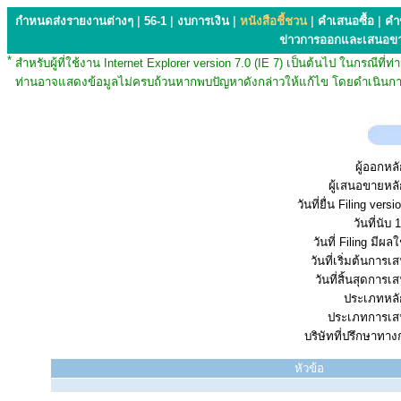
กำหนดส่งรายงานต่างๆ
|
56-1
|
งบการเงิน
|
หนังสือชี้ชวน
|
คำเสนอซื้อ
|
คำ
ข่าวการออกและเสนอข
*
สำหรับผู้ที่ใช้งาน Internet Explorer version 7.0 (IE 7) เป็นต้นไป ในกรณ
ท่านอาจแสดงข้อมูลไม่ครบถ้วนหากพบปัญหาดังกล่าวให้แก้ไข โดยดำเนินการ
ผู้ออกหลั
ผู้เสนอขายหลั
วันที่ยื่น Filing vers
วันที่นับ 1
วันที่ Filing มีผลใ
วันที่เริ่มต้นการ
วันที่สิ้นสุดการ
ประเภทหลัก
ประเภทการเส
บริษัทที่ปรึกษาทาง
หัวข้อ