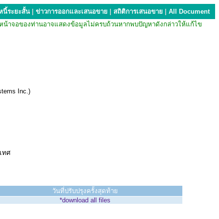
นี้ระยะสั้น
|
ข่าวการออกและเสนอขาย
|
สถิติการเสนอขาย
|
All Document
บียน หน้าจอของท่านอาจแสดงข้อมูลไม่ครบถ้วนหากพบปัญหาดังกล่าวให้แก้ไข
tems Inc.)
ะเทศ
วันที่ปรับปรุงครั้งสุดท้าย
*download all files