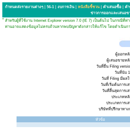
กำหนดส่งรายงานต่างๆ
|
56-1
|
งบการเงิน
|
หนังสือชี้ชวน
|
คำเสนอซื้อ
|
คำ
ข่าวการออกและเสนอข
*
สำหรับผู้ที่ใช้งาน Internet Explorer version 7.0 (IE 7) เป็นต้นไป ในกรณ
ท่านอาจแสดงข้อมูลไม่ครบถ้วนหากพบปัญหาดังกล่าวให้แก้ไข โดยดำเนินการ
ผู้ออกหลั
ผู้เสนอขายหลั
วันที่ยื่น Filing vers
วันที่นับ 1
วันที่ Filing มีผลใ
วันที่เริ่มต้นการ
วันที่สิ้นสุดการ
ประเภทหลัก
ประเภทการเส
บริษัทที่ปรึกษาทาง
หัวข้อ