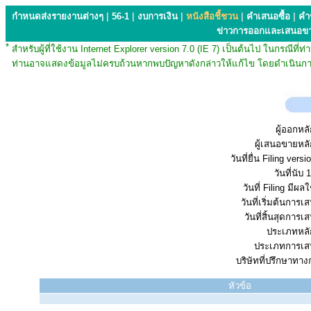
กำหนดส่งรายงานต่างๆ
|
56-1
|
งบการเงิน
|
หนังสือชี้ชวน
|
คำเสนอซื้อ
|
คำ
ข่าวการออกและเสนอข
*
สำหรับผู้ที่ใช้งาน Internet Explorer version 7.0 (IE 7) เป็นต้นไป ในกรณ
ท่านอาจแสดงข้อมูลไม่ครบถ้วนหากพบปัญหาดังกล่าวให้แก้ไข โดยดำเนินการ
ผู้ออกหลั
ผู้เสนอขายหลั
วันที่ยื่น Filing vers
วันที่นับ 1
วันที่ Filing มีผลใ
วันที่เริ่มต้นการ
วันที่สิ้นสุดการ
ประเภทหลัก
ประเภทการเส
บริษัทที่ปรึกษาทาง
หัวข้อ