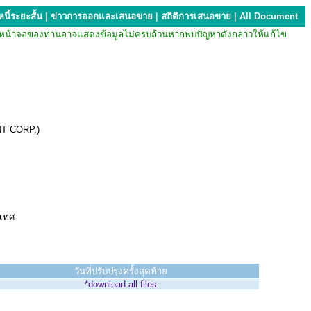
นี้ระยะสั้น
|
ข่าวการออกและเสนอขาย
|
สถิติการเสนอขาย
|
All Document
บียน หน้าจอของท่านอาจแสดงข้อมูลไม่ครบถ้วนหากพบปัญหาดังกล่าวให้แก้ไข
NT CORP.)
ะเทศ
วันที่ปรับปรุงครั้งสุดท้าย
*download all files