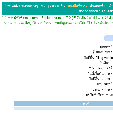
กำหนดส่งรายงานต่างๆ
|
56-1
|
งบการเงิน
|
หนังสือชี้ชวน
|
คำเสนอซื้อ
|
คำ
ข่าวการออกและเสนอข
*
สำหรับผู้ที่ใช้งาน Internet Explorer version 7.0 (IE 7) เป็นต้นไป ในกรณ
ท่านอาจแสดงข้อมูลไม่ครบถ้วนหากพบปัญหาดังกล่าวให้แก้ไข โดยดำเนินการ
ผู้ออกหลั
ผู้เสนอขายหลั
วันที่ยื่น Filing vers
วันที่นับ 1
วันที่ Filing มีผลใ
วันที่เริ่มต้นการ
วันที่สิ้นสุดการ
ประเภทหลัก
ประเภทการเส
บริษัทที่ปรึกษาทาง
หัวข้อ